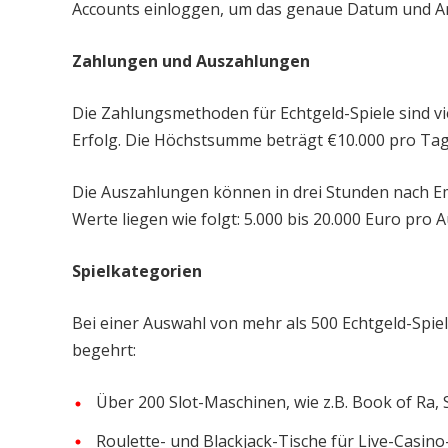
Accounts einloggen, um das genaue Datum und A
Zahlungen und Auszahlungen
Die Zahlungsmethoden für Echtgeld-Spiele sind vi
Erfolg. Die Höchstsumme beträgt €10.000 pro Tag
Die Auszahlungen können in drei Stunden nach E
Werte liegen wie folgt: 5.000 bis 20.000 Euro pro
Spielkategorien
Bei einer Auswahl von mehr als 500 Echtgeld-Spie
begehrt:
Über 200 Slot-Maschinen, wie z.B. Book of Ra, 
Roulette- und Blackjack-Tische für Live-Casino