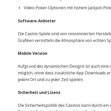
Video-Poker-Optionen mit hohem Jackpot-Pote
Software-Anbieter
Die Casino-Spiele sind von renommierten Herstel
Grafiken vermitteln die Atmosphäre von echten S
Mobile Version
Aufgrund des dynamischen Designs ist auch eine 
möglich, ohne dass zusätzliche App-Downloads er
jedem Ort und zu jeder Zeit spielen.
Sicherheit und Lizenz
Die Sicherheitspolitik des Casinos kann durch ein