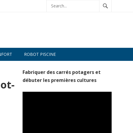
ONFORT
ROBOT PISCINE
page for
Fabriquer des carrés potagers et
débuter les premières cultures
ot-