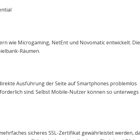
ntial
lern wie Microgaming, NetEnt und Novomatic entwickelt. Die
pielbank-Räumen.
direkte Ausführung der Seite auf Smartphones problemlos
forderlich sind. Selbst Mobile-Nutzer können so unterwegs
 mehrfaches sicheres SSL-Zertifikat gewährleistet werden, da