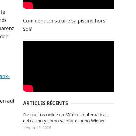
ste
nds
Comment construire sa piscine hors
parenz
sol?
 den
bank-
en auf
ARTICLES RÉCENTS
Raspaditos online en México: matemáticas
del casino y cómo valorar el bono Winner
février 15, 2026