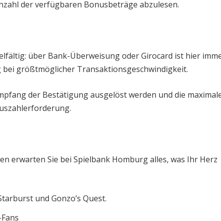
nzahl der verfügbaren Bonusbeträge abzulesen.
elfältig: über Bank-Überweisung oder Girocard ist hier imme
 bei größtmöglicher Transaktionsgeschwindigkeit.
mpfang der Bestätigung ausgelöst werden und die maximal
 Auszahlerforderung.
len erwarten Sie bei Spielbank Homburg alles, was Ihr Herz
Starburst und Gonzo’s Quest.
-Fans