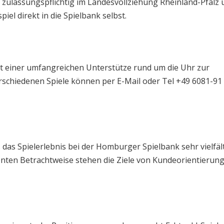
st zulassungspflichtig im Landesvollziehung Rheinland-Pfalz
iel direkt in die Spielbank selbst.
t einer umfangreichen Unterstütze rund um die Uhr zur
schiedenen Spiele können per E-Mail oder Tel +49 6081-91
das Spielerlebnis bei der Homburger Spielbank sehr vielfälti
enten Betrachtweise stehen die Ziele von Kundeorientierun