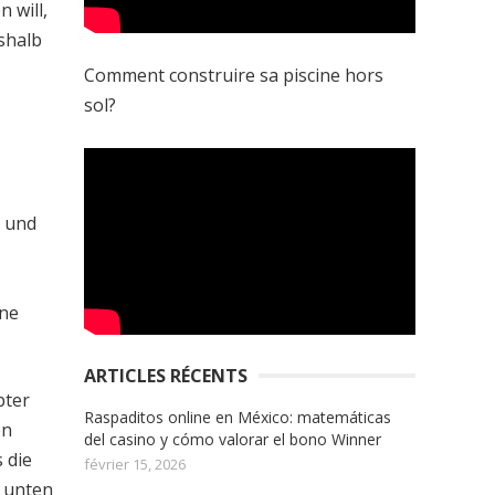
 will,
shalb
Comment construire sa piscine hors
sol?
— und
one
ARTICLES RÉCENTS
bter
Raspaditos online en México: matemáticas
en
del casino y cómo valorar el bono Winner
 die
février 15, 2026
r unten