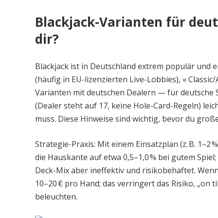
Blackjack-Varianten für deut
dir?
Blackjack ist in Deutschland extrem populär und 
(häufig in EU-lizenzierten Live-Lobbies), « Classic/A
Varianten mit deutschen Dealern — für deutsche Sp
(Dealer steht auf 17, keine Hole-Card-Regeln) lei
muss. Diese Hinweise sind wichtig, bevor du große
Strategie-Praxis: Mit einem Einsatzplan (z. B. 1–2
die Hauskante auf etwa 0,5–1,0 % bei gutem Spiel;
Deck-Mix aber ineffektiv und risikobehaftet. Wenn
10–20 € pro Hand; das verringert das Risiko, „on t
beleuchten.