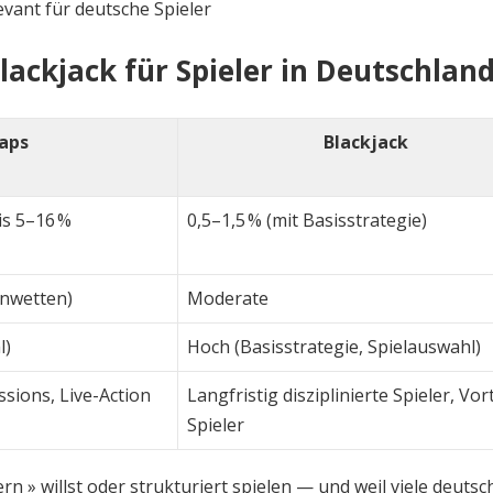
Blackjack für Spieler in Deutschlan
aps
Blackjack
is 5–16 %
0,5–1,5 % (mit Basisstrategie)
enwetten)
Moderate
l)
Hoch (Basisstrategie, Spielauswahl)
ssions, Live-Action
Langfristig disziplinierte Spieler, Vort
Spieler
ern » willst oder strukturiert spielen — und weil viele deutsc