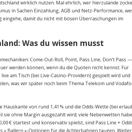
tschland wirklich nutzen. Mal ehrlich, wer hierzulande zocken
ismus in Sachen Einzahlung, AGB und Netz-Performance, we
g eingehe, damit du nicht mit bösen Überraschungen im
hland: Was du wissen musst
ernmechaniken: Come-Out-Roll, Point, Pass Line, Don’t Pass 
teuer werden können, wenn du die Quoten nicht kennst. Für
live am Tisch (bei Live-Casino-Providern) gespielt wird und
spielen, was wir später noch beim Thema Telekom und Vodaf
e Hauskante von rund 1,41 % und die Odds-Wette (bei erlau
il sie ohne Margin ausgezahlt wird; viele Nebenwetten hab
0 € startest und konservativ spielst, sind Pass Line + Odds
s « Ballern »-Optionen für die Achterbahnen taugen. Weite