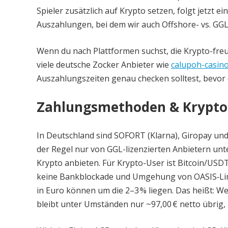
Spieler zusätzlich auf Krypto setzen, folgt jetzt 
Auszahlungen, bei dem wir auch Offshore- vs. G
Wenn du nach Plattformen suchst, die Krypto-freu
viele deutsche Zocker Anbieter wie
calupoh-casin
Auszahlungszeiten genau checken solltest, bevor
Zahlungsmethoden & Krypto f
In Deutschland sind SOFORT (Klarna), Giropay und P
der Regel nur von GGL-lizenzierten Anbietern unt
Krypto anbieten. Für Krypto-User ist Bitcoin/USDT
keine Bankblockade und Umgehung von OASIS‑Li
in Euro können um die 2–3 % liegen. Das heißt: We
bleibt unter Umständen nur ~97,00 € netto übrig