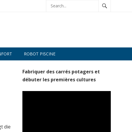
ONFORT
ROBOT PISCINE
page for
Fabriquer des carrés potagers et
débuter les premières cultures
t die