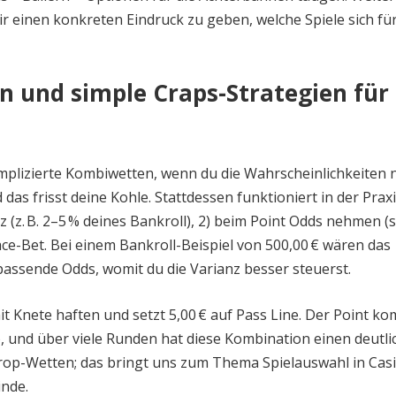
ir einen konkreten Eindruck zu geben, welche Spiele sich fü
n und simple Craps-Strategien für
komplizierte Kombiwetten, wenn du die Wahrscheinlichkeiten n
s frisst deine Kohle. Stattdessen funktioniert in der Praxi
 (z. B. 2–5 % deines Bankroll), 2) beim Point Odds nehmen (s
ace-Bet. Bei einem Bankroll-Beispiel von 500,00 € wären das
passende Odds, womit du die Varianz besser steuerst.
 mit Knete haften und setzt 5,00 € auf Pass Line. Der Point k
), und über viele Runden hat diese Kombination einen deutli
rop-Wetten; das bringt uns zum Thema Spielauswahl in Cas
inde.