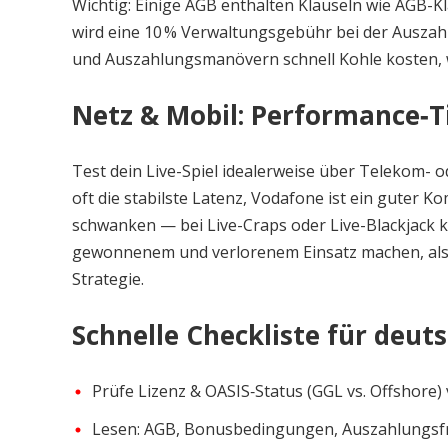
Wichtig: Einige AGB enthalten Klauseln wie AGB-K
wird eine 10 % Verwaltungsgebühr bei der Auszahl
und Auszahlungsmanövern schnell Kohle kosten, w
Netz & Mobil: Performance‑Ti
Test dein Live-Spiel idealerweise über Telekom-
oft die stabilste Latenz, Vodafone ist ein guter 
schwanken — bei Live-Craps oder Live-Blackjack 
gewonnenem und verlorenem Einsatz machen, also 
Strategie.
Schnelle Checkliste für deuts
Prüfe Lizenz & OASIS‑Status (GGL vs. Offshore) 
Lesen: AGB, Bonusbedingungen, Auszahlungsfri